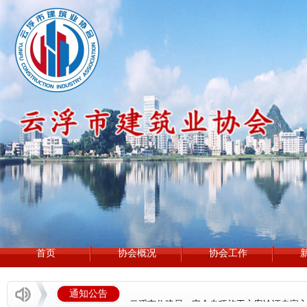
罗定市泷穗建设有限公司
首页
协会概况
协会工作
广东筠诚建筑科技有限公司
通知公告
云浮市住建局：安全专项施工方案论证专家