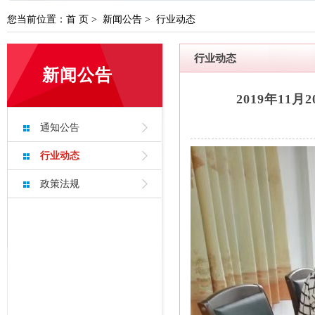
您当前位置：
首 页
>
新闻公告
>
行业动态
转发关于征集完善云浮市房屋市政工程危险
云浮市市政工程高质量水平评价办法 （试行
行业动态
新闻公告
云浮市房屋工程安全生产标准化工地评价申
2019年1
罗定市泷穗建设有限公司
通知公告
广东筠诚建筑科技有限公司
行业动态
云浮市住建局：安全专项施工方案论证专
政策法规
转发关于征集完善云浮市房屋市政工程危
云浮市市政工程高质量水平评价办法 （试
云浮市房屋工程安全生产标准化工地评价