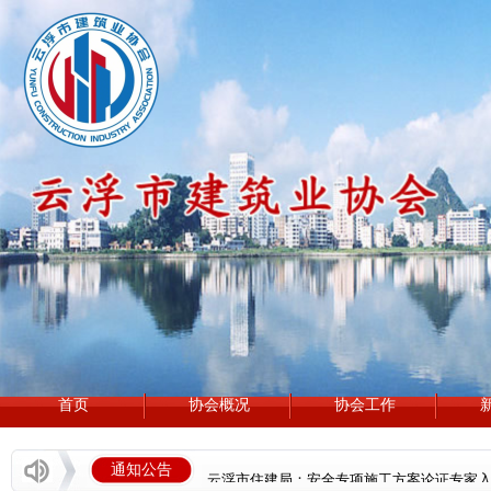
罗定市泷穗建设有限公司
首页
协会概况
协会工作
广东筠诚建筑科技有限公司
通知公告
云浮市住建局：安全专项施工方案论证专家