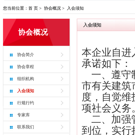
转发关于征集完善云浮市房屋市政工程危险
您当前位置：
首 页
>
协会概况
>
入会须知
云浮市市政工程高质量水平评价办法 （试行
入会须知
云浮市房屋工程安全生产标准化工地评价申
协会概况
罗定市泷穗建设有限公司
本企业自进
广东筠诚建筑科技有限公司
协会简介
承诺如下：
云浮市住建局：安全专项施工方案论证专
协会章程
一、遵守制
转发关于征集完善云浮市房屋市政工程危
组织机构
市有关建筑
云浮市市政工程高质量水平评价办法 （试
入会须知
度，自觉维
云浮市房屋工程安全生产标准化工地评价
行规行约
项社会义务
专家库
二、加强管
联系我们
到位，实行