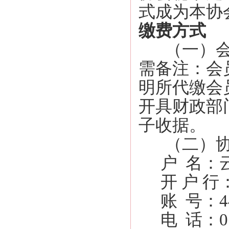
式成为本协
缴费方式
（一）
需备注：会
明所代缴会
开具财政部
子收据。
（二）
户
名：
开
户
行
账
号：440
电
话：076