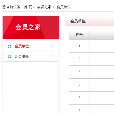
云浮市住建局：安全专项施工方案论证专家
您当前位置：
首 页
>
会员之家
>
会员单位
转发关于征集完善云浮市房屋市政工程危险
云浮市市政工程高质量水平评价办法 （试行
会员单位
会员之家
云浮市房屋工程安全生产标准化工地评价申
序号
罗定市泷穗建设有限公司
1
会员单位
广东筠诚建筑科技有限公司
会员服务
2
云浮市住建局：安全专项施工方案论证专
转发关于征集完善云浮市房屋市政工程危
3
云浮市市政工程高质量水平评价办法 （试
4
云浮市房屋工程安全生产标准化工地评价
5
6